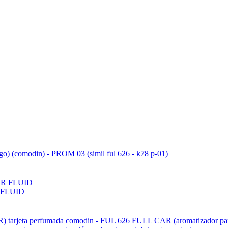
ogo) (comodin) - PROM 03 (simil ful 626 - k78 p-01)
 FLUID