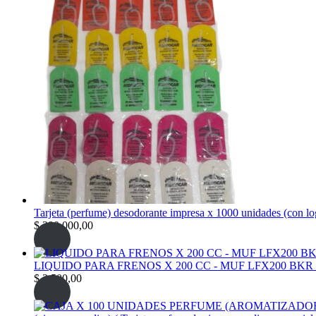
Tarjeta (perfume) desodorante impresa x 1000 unidades (con l
$
380.000,00
LIQUIDO PARA FRENOS X 200 CC - MUF LFX200 BKR
$
2.500,00