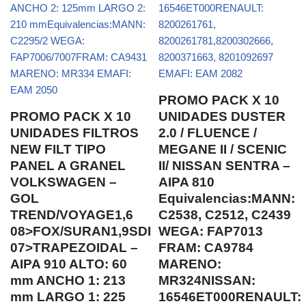
PROMO PACK X 10
PROMO PACK X 10
UNIDADES DUSTER
UNIDADES FILTROS
2.0 / FLUENCE /
NEW FILT TIPO
MEGANE II / SCENIC
PANEL A GRANEL
II/ NISSAN SENTRA –
VOLKSWAGEN –
AIPA 810
GOL
Equivalencias:MANN:
TREND/VOYAGE1,6
C2538, C2512, C2439
08>FOX/SURAN1,9SDI
WEGA: FAP7013
07>TRAPEZOIDAL –
FRAM: CA9784
AIPA 910 ALTO: 60
MARENO:
mm ANCHO 1: 213
MR324NISSAN:
mm LARGO 1: 225
16546ET000RENAULT: