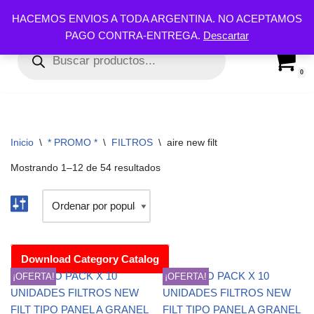
HACEMOS ENVIOS A TODA ARGENTINA. NO ACEPTAMOS
PAGO CONTRA-ENTREGA.
Descartar
Ir
al
contenido
0
Inicio
\
* PROMO *
\
FILTROS
\
aire new filt
Mostrando 1–12 de 54 resultados
Download Category Catalog
¡OFERTA!
¡OFERTA!