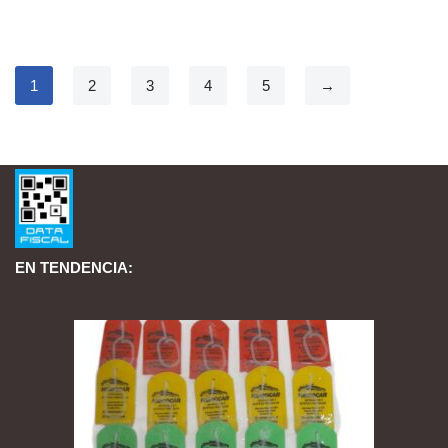
1
2
3
4
5
→
EN TENDENCIA: