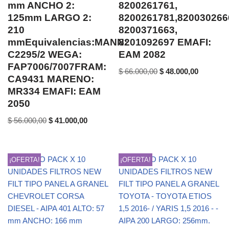
mm ANCHO 2:
8200261761,
125mm LARGO 2:
8200261781,820030266
210
8200371663,
mmEquivalencias:MANN:
8201092697 EMAFI:
C2295/2 WEGA:
EAM 2082
FAP7006/7007FRAM:
$
66.000,00
$
48.000,00
CA9431 MARENO:
MR334 EMAFI: EAM
2050
$
56.000,00
$
41.000,00
¡OFERTA!
¡OFERTA!