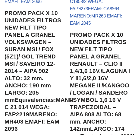
PROMO PACK X 10
UNIDADES FILTROS
NEW FILT TIPO
PANEL A GRANEL
PROMO PACK X 10
VOLKSWAGEN –
UNIDADES FILTROS
SURAN MSI / FOX
NEW FILT TIPO
(5Z1)/ GOL TREND
PANEL A GRANEL
MSI / SAVEIRO 12-
RENAULT – CLIO II
2014 – AIPA 902
1,4/1,6 16V./LAGUNA I
ALTO: 32 mm.
Y II1,6/2,0 16V
ANCHO: 190 mm
MEGANE II /KANGOO
LARGO: 205
/ LOGAN / SANDERO
mmEquivalencias:MANN:
/ SYMBOL 1,6 16 V
C 21 014 WEGA:
TRAPEZOIDAL –
FAP2219MARENO:
AIPA 808 ALTO: 68
MR403 EMAFI: EAM
mm. ANCHO:
2096
142mmLARGO: 174