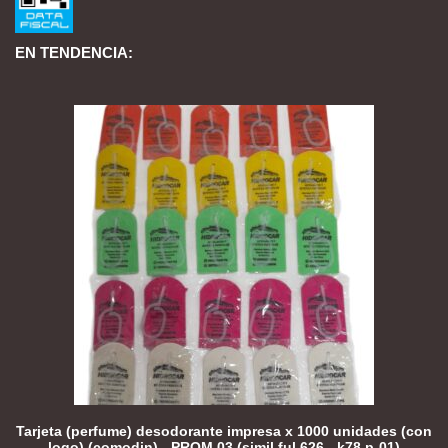
EN TENDENCIA:
Tarjeta (perfume) desodorante impresa x 1000 unidades (con
logo) (comodin) - PROM 03 (simil ful 626 - k78 p-01)