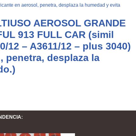
LTIUSO AEROSOL GRANDE
FUL 913 FULL CAR (simil
0/12 – A3611/12 – plus 3040)
, penetra, desplaza la
do.)
NDENCIA: