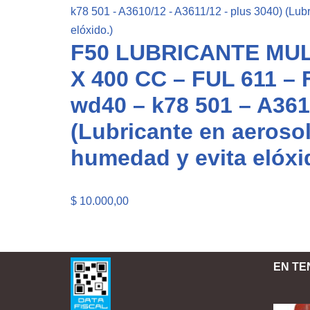
F50 LUBRICANTE MU
X 400 CC – FUL 611 – 
wd40 – k78 501 – A361
(Lubricante en aerosol
humedad y evita elóxi
$
10.000,00
EN TE