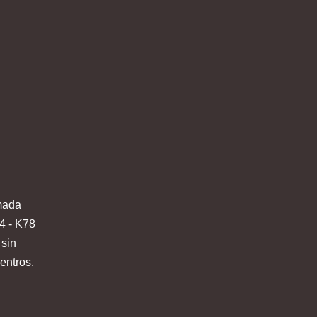
mada
4 - K78
 sin
entros,