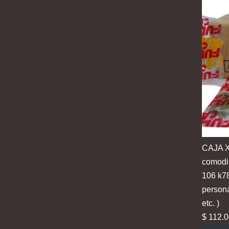
CAJA X
comodin
106 k78
persona
etc. )
$
112.0