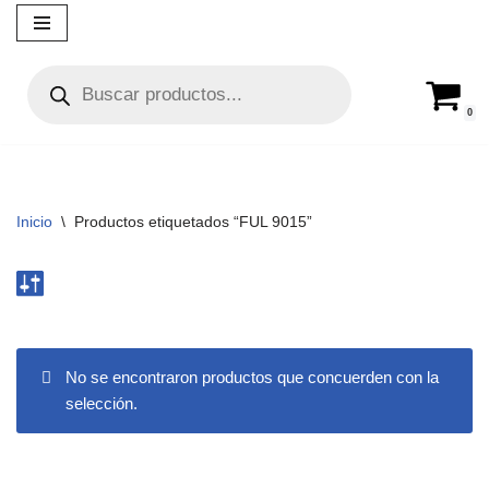
Ir
al
contenido
0
Inicio
\
Productos etiquetados “FUL 9015”
No se encontraron productos que concuerden con la
selección.