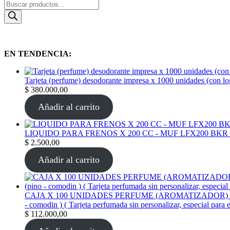
Products
search
EN TENDENCIA:
Tarjeta (perfume) desodorante impresa x 1000 unidades (con l
$
380.000,00
Añadir al carrito
LIQUIDO PARA FRENOS X 200 CC - MUF LFX200 BKR
$
2.500,00
Añadir al carrito
CAJA X 100 UNIDADES PERFUME (AROMATIZADOR) tarjeta per
- comodin ) ( Tarjeta perfumada sin personalizar, especial para 
$
112.000,00