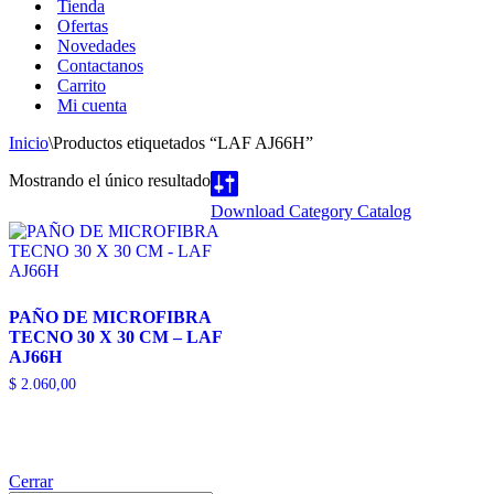
Tienda
Ofertas
Novedades
Contactanos
Carrito
Mi cuenta
Inicio
\
Productos etiquetados “LAF AJ66H”
Mostrando el único resultado
Download Category Catalog
PAÑO DE MICROFIBRA
TECNO 30 X 30 CM – LAF
AJ66H
$
2.060,00
Cerrar