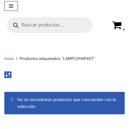
Ir
al
contenido
0
Inicio
\
Productos etiquetados “LAMP12H4P45T”
No se encontraron productos que concuerden con la
selección.