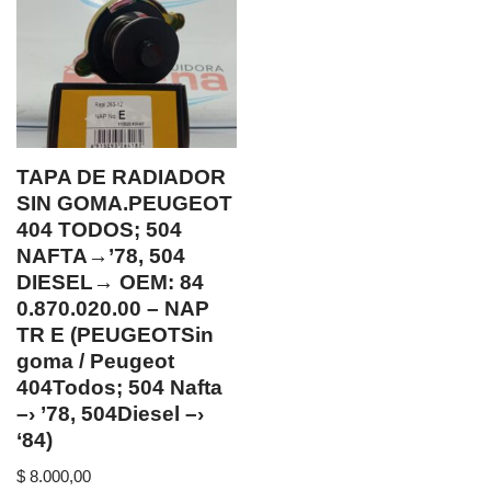
TAPA DE RADIADOR
SIN GOMA.PEUGEOT
404 TODOS; 504
NAFTA→’78, 504
DIESEL→ OEM: 84
0.870.020.00 – NAP
TR E (PEUGEOTSin
goma / Peugeot
404Todos; 504 Nafta
–› ’78, 504Diesel –›
‘84)
$
8.000,00