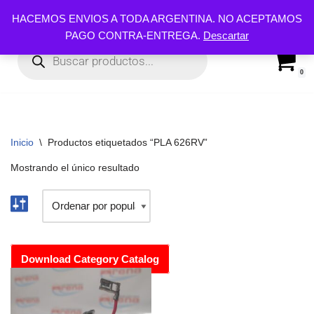
HACEMOS ENVIOS A TODA ARGENTINA. NO ACEPTAMOS
PAGO CONTRA-ENTREGA.
Descartar
Ir
al
contenido
0
Inicio
\
Productos etiquetados “PLA 626RV”
Mostrando el único resultado
Download Category Catalog