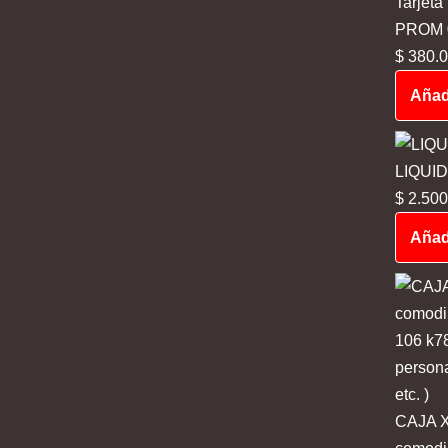
Tarjeta
PROM 03
$
380.0
Añadi
LIQUI
$
2.500
Añadi
CAJA X