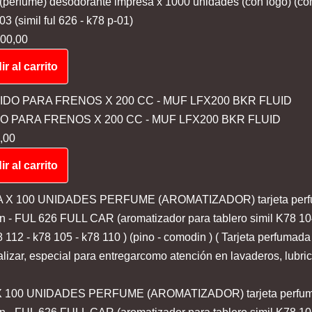
 (perfume) desodorante impresa x 1000 unidades (con logo) (co
 (simil ful 626 - k78 p-01)
00,00
r al carrito
DO PARA FRENOS X 200 CC - MUF LFX200 BKR FLUID
,00
r al carrito
 100 UNIDADES PERFUME (AROMATIZADOR) tarjeta perfu