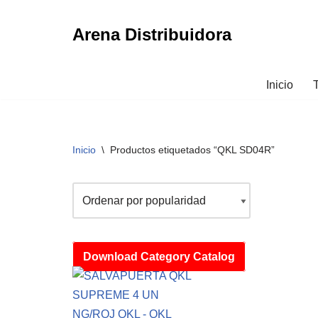
Arena Distribuidora
Ir
al
contenido
Inicio
Inicio
\
Productos etiquetados “QKL SD04R”
Download Category Catalog