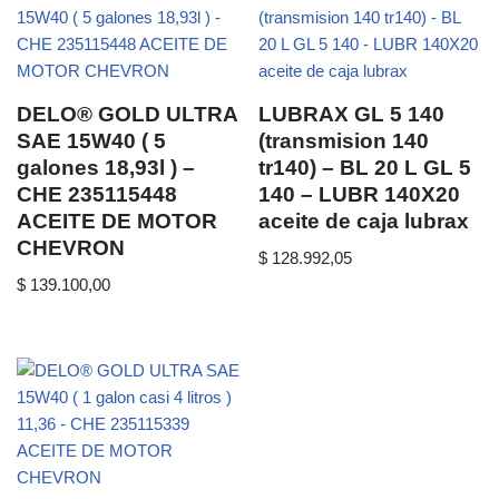
DELO® GOLD ULTRA
LUBRAX GL 5 140
SAE 15W40 ( 5
(transmision 140
galones 18,93l ) –
tr140) – BL 20 L GL 5
CHE 235115448
140 – LUBR 140X20
ACEITE DE MOTOR
aceite de caja lubrax
CHEVRON
$
128.992,05
$
139.100,00