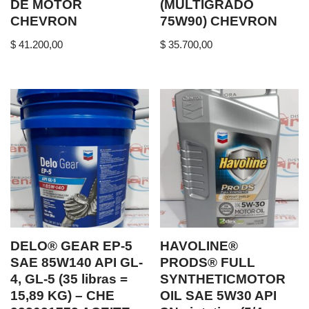
DE MOTOR
(MULTIGRADO
CHEVRON
75W90) CHEVRON
$
41.200,00
$
35.700,00
DELO® GEAR EP-5
HAVOLINE®
SAE 85W140 API GL-
PRODS® FULL
4, GL-5 (35 libras =
SYNTHETICMOTOR
15,89 KG) – CHE
OIL SAE 5W30 API