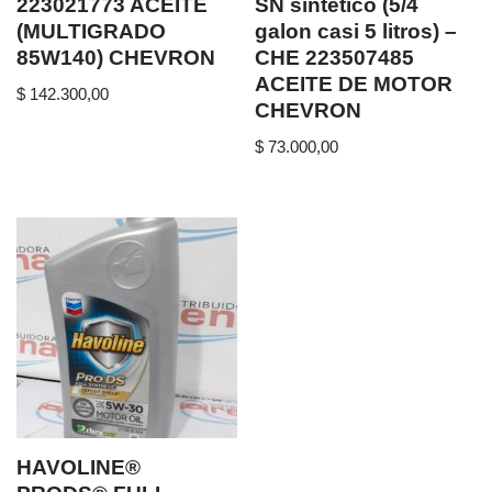
223021773 ACEITE
SN sintetico (5/4
(MULTIGRADO
galon casi 5 litros) –
85W140) CHEVRON
CHE 223507485
ACEITE DE MOTOR
$
142.300,00
CHEVRON
$
73.000,00
HAVOLINE®