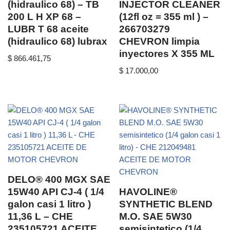
(hidraulico 68) – TB
INJECTOR CLEANER
200 L H XP 68 –
(12fl oz = 355 ml ) –
LUBR T 68 aceite
266703279
(hidraulico 68) lubrax
CHEVRON limpia
inyectores X 355 ML
$
866.461,75
$
17.000,00
DELO® 400 MGX SAE
15W40 API CJ-4 ( 1/4
HAVOLINE®
galon casi 1 litro )
SYNTHETIC BLEND
11,36 L – CHE
M.O. SAE 5W30
235105721 ACEITE
semisintetico (1/4