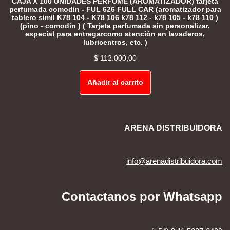
CAJA X 100 UNIDADES PERFUME (AROMATIZADOR) tarjeta
perfumada comodin - FUL 626 FULL CAR (aromatizador para
tablero simil K78 104 - K78 106 k78 112 - k78 105 - k78 110 )
(pino - comodin ) ( Tarjeta perfumada sin personalizar,
especial para entregarcomo atención en lavaderos,
lubricentros, etc. )
$
112.000,00
Añadir al carrito
ARENA DISTRIBUIDORA
info@arenadistribuidora.com
Contactanos por Whatsapp