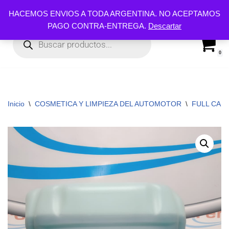
HACEMOS ENVIOS A TODA ARGENTINA. NO ACEPTAMOS
PAGO CONTRA-ENTREGA.
Descartar
Ir
al
contenido
0
Inicio
\
COSMETICA Y LIMPIEZA DEL AUTOMOTOR
\
FULL CAR