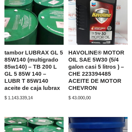
tambor LUBRAX GL 5
HAVOLINE® MOTOR
85W140 (multigrado
OIL SAE 5W30 (5/4
85w140) – TB 200 L
galon casi 5 litros ) –
GL 5 85W 140 –
CHE 223394485
LUBR T 85W140
ACEITE DE MOTOR
aceite de caja lubrax
CHEVRON
$
1.143.339,14
$
43.000,00