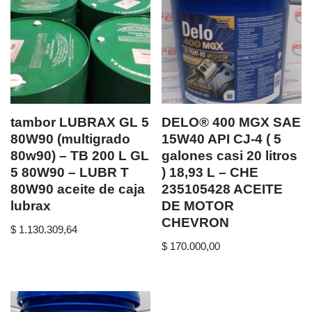
tambor LUBRAX GL 5
DELO® 400 MGX SAE
80W90 (multigrado
15W40 API CJ-4 ( 5
80w90) – TB 200 L GL
galones casi 20 litros
5 80W90 – LUBR T
) 18,93 L – CHE
80W90 aceite de caja
235105428 ACEITE
lubrax
DE MOTOR
CHEVRON
$
1.130.309,64
$
170.000,00