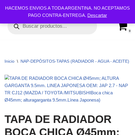
HACEMOS ENVIOS A TODA ARGENTINA. NO ACEPTAMOS
PAGO CONTRA-ENTREGA.
Descartar
Ir
al
contenido
0
Inicio
\
NAP-DEPÓSITOS-TAPAS (RADIADOR - AGUA - ACEITE)
\
TAPA DE RADIADOR
BOCA CHICA Ø45mm;