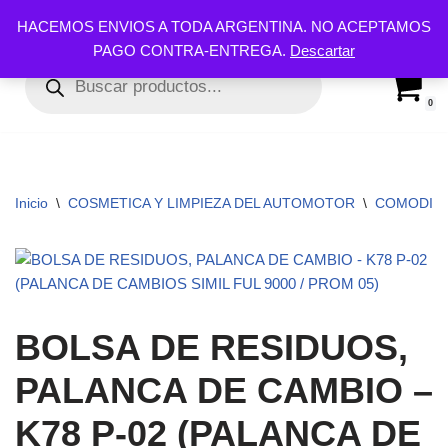
HACEMOS ENVIOS A TODA ARGENTINA. NO ACEPTAMOS
PAGO CONTRA-ENTREGA.
Descartar
Ir
al
contenido
0
Inicio
\
COSMETICA Y LIMPIEZA DEL AUTOMOTOR
\
COMODINE
BOLSA DE RESIDUOS,
PALANCA DE CAMBIO –
K78 P-02 (PALANCA DE