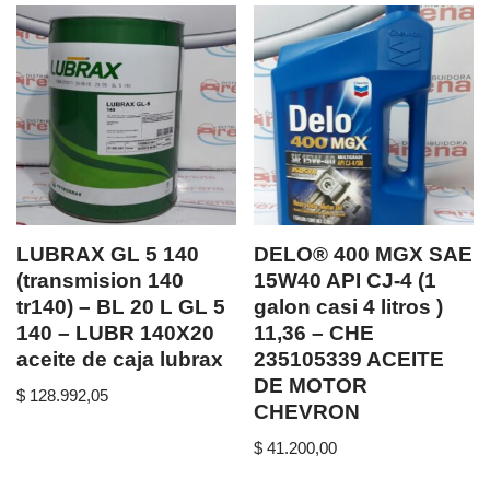
LUBRAX GL 5 140
DELO® 400 MGX SAE
(transmision 140
15W40 API CJ-4 (1
tr140) – BL 20 L GL 5
galon casi 4 litros )
140 – LUBR 140X20
11,36 – CHE
aceite de caja lubrax
235105339 ACEITE
DE MOTOR
$
128.992,05
CHEVRON
$
41.200,00