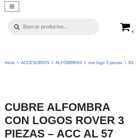
Ir
al
contenido
0
Inicio
\
ACCESORIOS
\
ALFOMBRAS
\
con logo 3 piezas
\
CUB
CUBRE ALFOMBRA
CON LOGOS ROVER 3
PIEZAS – ACC AL 57