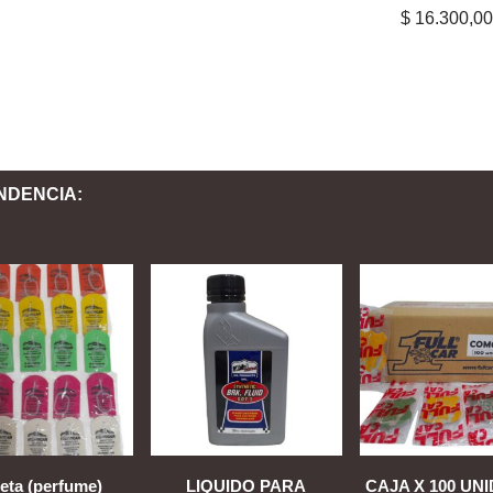
$
16.300,00
NDENCIA:
jeta (perfume)
LIQUIDO PARA
CAJA X 100 UN