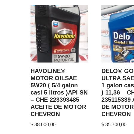
HAVOLINE®
DELO® GO
MOTOR OILSAE
ULTRA SAE
5W20 ( 5/4 galon
1 galon casi
casi 5 litros )API SN
) 11,36 – C
– CHE 223393485
235115339 
ACEITE DE MOTOR
DE MOTOR
CHEVRON
CHEVRON
$
38.000,00
$
35.700,00