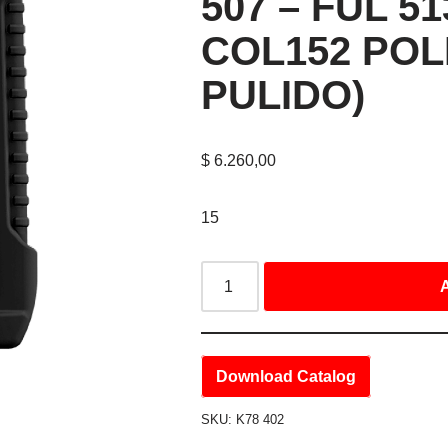
507 – FUL 51
COL152 POL
PULIDO)
$
6.260,00
15
A
Download Catalog
SKU:
K78 402