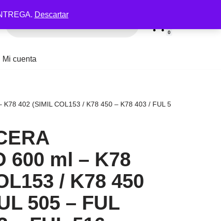
NTREGA.
Descartar
0
Mi cuenta
K78 402 (SIMIL COL153 / K78 450 – K78 403 / FUL 505 – FUL 507 
 CERA
600 ml – K78
OL153 / K78 450
FUL 505 – FUL