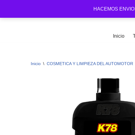
HACEMOS ENVIO
Arena Distribuidora
Ir
al
contenido
Inicio
Inicio
\
COSMETICA Y LIMPIEZA DEL AUTOMOTOR