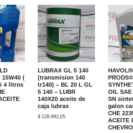
LD
LUBRAX GL 5 140
HAVOLI
 15W40 (
(transmision 140
PRODS®
 4 litros
tr140) – BL 20 L GL
SYNTHE
HE
5 140 – LUBR
OIL SAE
ACEITE
140X20 aceite de
SN sintet
caja lubrax
galon cas
CHE 223
$
128.992,05
ACEITE
CHEVRO