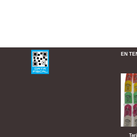
EN TE
Tar