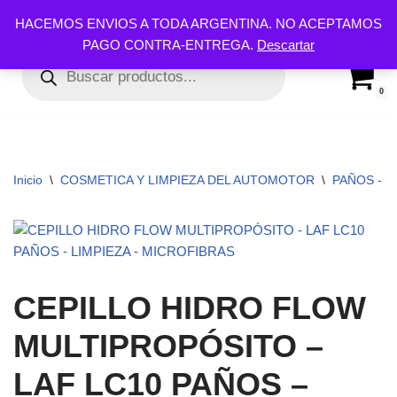
HACEMOS ENVIOS A TODA ARGENTINA. NO ACEPTAMOS
PAGO CONTRA-ENTREGA.
Descartar
Ir
al
contenido
0
Inicio
\
COSMETICA Y LIMPIEZA DEL AUTOMOTOR
\
PAÑOS - C
CEPILLO HIDRO FLOW
MULTIPROPÓSITO –
LAF LC10 PAÑOS –