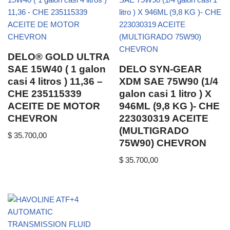
DELO® GOLD ULTRA
SAE 15W40 ( 1 galon
DELO SYN-GEAR
casi 4 litros ) 11,36 –
XDM SAE 75W90 (1/4
CHE 235115339
galon casi 1 litro ) X
ACEITE DE MOTOR
946ML (9,8 KG )- CHE
CHEVRON
223030319 ACEITE
(MULTIGRADO
$
35.700,00
75W90) CHEVRON
$
35.700,00