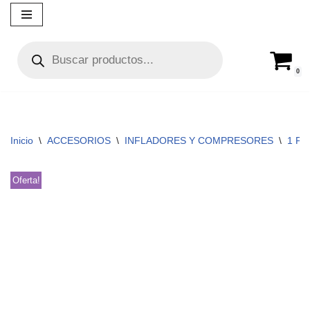
Ir
al
contenido
0
Inicio
\
ACCESORIOS
\
INFLADORES Y COMPRESORES
\
1 PI
Oferta!