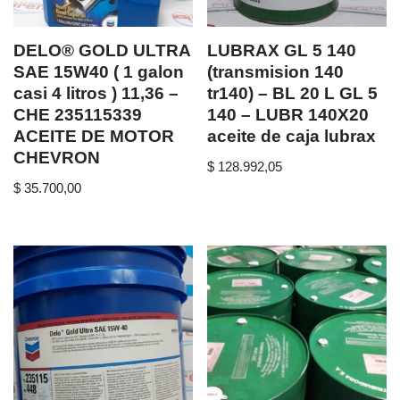
DELO® GOLD ULTRA
LUBRAX GL 5 140
SAE 15W40 ( 1 galon
(transmision 140
casi 4 litros ) 11,36 –
tr140) – BL 20 L GL 5
CHE 235115339
140 – LUBR 140X20
ACEITE DE MOTOR
aceite de caja lubrax
CHEVRON
$
128.992,05
$
35.700,00