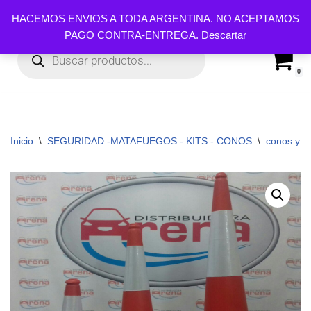
HACEMOS ENVIOS A TODA ARGENTINA. NO ACEPTAMOS
PAGO CONTRA-ENTREGA.
Descartar
Ir
al
contenido
0
Inicio
\
SEGURIDAD -MATAFUEGOS - KITS - CONOS
\
conos y c