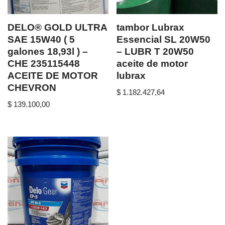
DELO® GOLD ULTRA
tambor Lubrax
SAE 15W40 ( 5
Essencial SL 20W50
galones 18,93l ) –
– LUBR T 20W50
CHE 235115448
aceite de motor
ACEITE DE MOTOR
lubrax
CHEVRON
$
1.182.427,64
$
139.100,00