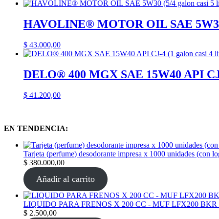
HAVOLINE® MOTOR OIL SAE 5W30 (5
$
43.000,00
DELO® 400 MGX SAE 15W40 API CJ-4
$
41.200,00
EN TENDENCIA:
Tarjeta (perfume) desodorante impresa x 1000 unidades (con l
$
380.000,00
Añadir al carrito
LIQUIDO PARA FRENOS X 200 CC - MUF LFX200 BKR
$
2.500,00