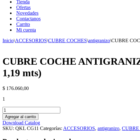
Tienda
Ofertas
Novedades
Contactanos
Carrito
Mi cuenta
Inicio
\
ACCESORIOS
\
CUBRE COCHES
\
antigranizo
\
CUBRE COCHE
CUBRE COCHE ANTIGRANIZO C
1,19 mts)
$
176.060,00
1
CUBRE
COCHE
Agregar al carrito
ANTIGRANIZO
Download Catalog
CON
SKU:
QKL CG11
Categorías:
ACCESORIOS
,
antigranizo
,
CUBRE
LATERAL
S