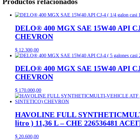
Productos relacionados
(T1)
-
QKL
CG11
(medida
DELO® 400 MGX SAE 15W40 API CJ-4 
4,06
CHEVRON
x
1,65
x
$
12.300,00
1,19
mts)
cantidad
DELO® 400 MGX SAE 15W40 API CJ-4 
CHEVRON
$
170.000,00
HAVOLINE FULL SYNTHETICMULTI-V
litro ) 11,36 L – CHE 226536481
$
20.600,00