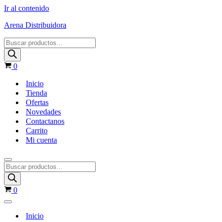
Ir al contenido
Arena Distribuidora
Products
search
Carrito
0
Inicio
Tienda
Ofertas
Novedades
Contactanos
Carrito
Mi cuenta
Menú
Products
de
search
navegación
Carrito
0
Menú
de
Inicio
navegación