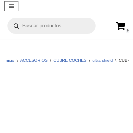
Ir
al
contenido
0
Inicio
\
ACCESORIOS
\
CUBRE COCHES
\
ultra shield
\
CUBRE 