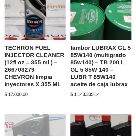
TECHRON FUEL
tambor LUBRAX GL 5
INJECTOR CLEANER
85W140 (multigrado
(12fl oz = 355 ml ) –
85w140) – TB 200 L
266703279
GL 5 85W 140 –
CHEVRON limpia
LUBR T 85W140
inyectores X 355 ML
aceite de caja lubrax
$
17.000,00
$
1.143.339,14