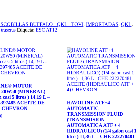
ESCOBILLAS BUFFALO - QKL - TOVI
,
IMPORTADAS
,
QKL
,
,
traseras
Etiqueta:
ESC AT12
INE® MOTOR
 20W50 (MINERAL)
 casi 5 litros ) 14,19 L –
3397485 ACEITE DE
HAVOLINE ATF+4
 CHEVRON
AUTOMATIC
TRANSMISSION FLUID
0
(TRANSMISION
AUTOMATICA ATF + 4
HIDRAULICO) (1/4 galon casi 1
litro ) 11,36 L – CHE 222270481