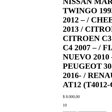
NISSAN MAR
TWINGO 1993
2012 – / CH
2013 / CITRO
CITROEN C3 
C4 2007 – / 
NUEVO 2010 –
PEUGEOT 308
2016- / RENA
AT12 (T4012-
$
8.000,00
10