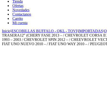
Tienda
Ofertas
Novedades
Contactanos
Carrito
Mi cuenta
Inicio
\
ESCOBILLAS BUFFALO - QKL - TOVI
\
IMPORTADAS
\
Q
TRASERA12″ (CHERY FASE 2013 – / CHEVROLET CORSA II 2
1993 – 2003 / CHEVROLET SPIN 2012 – / CHEEVROLET VECTRA
FIAT UNO NUEVO 2010 – / FIAT UNO WAY 2010 – / PEUGEOT 3