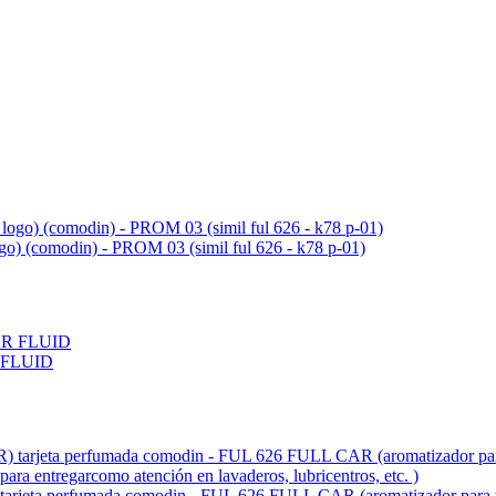
ogo) (comodin) - PROM 03 (simil ful 626 - k78 p-01)
 FLUID
fumada comodin - FUL 626 FULL CAR (aromatizador para tablero 