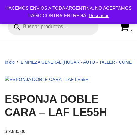
HACEMOS ENVIOS A TODA ARGENTINA. NO ACEPTAMOS
PAGO CONTRA-ENTREGA.
Descartar
Ir
al
contenido
0
Inicio
\
LIMPIEZA GENERAL (HOGAR - AUTO - TALLER - COMERC
ESPONJA DOBLE
CARA – LAF LE55H
$
2.830,00