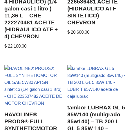
4 HIDRAULICO) (1/4
226536481 ACEITE
galon casi 1 litro )
(HIDRAULICO ATF
11,36 L – CHE
SINTETICO)
222270481 ACEITE
CHEVRON
(HIDRAULICO ATF +
$
20.600,00
4) CHEVRON
$
22.100,00
tambor LUBRAX GL 5
HAVOLINE®
85W140 (multigrado
PRODS® FULL
85w140) – TB 200 L
SYNTHETICMOTOR
GL 5 85W 140 –