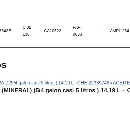
C 32
FAP-
3843E
CA10522
–
AMPI1234
130
9053
os
NERAL) (5/4 galon casi 5 litros ) 14,19 L 