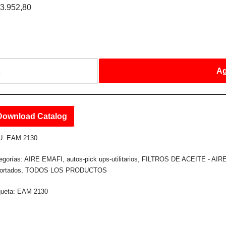
3.952,80
Ag
Download Catalog
U:
EAM 2130
egorías:
AIRE EMAFI
,
autos-pick ups-utilitarios
,
FILTROS DE ACEITE - AIR
ortados
,
TODOS LOS PRODUCTOS
queta:
EAM 2130