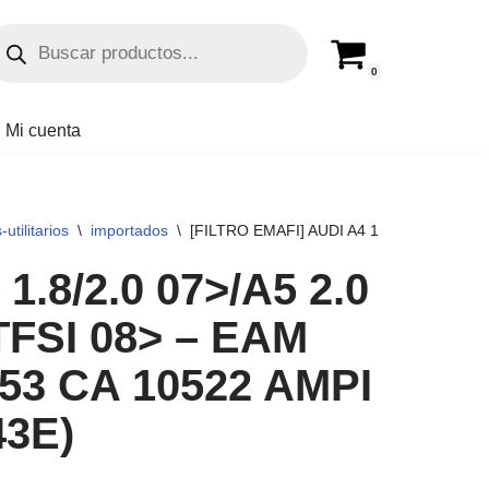
0
Mi cuenta
utilitarios
\
importados
\
[FILTRO EMAFI] AUDI A4 1.8/2.0 07>/A5 
1.8/2.0 07>/A5 2.0
/TFSI 08> – EAM
53 CA 10522 AMPI
43E)