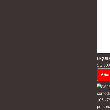
LIQUI
$
2.500
Añadi