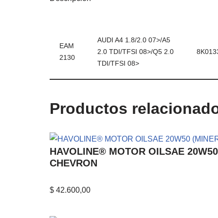
AUDI A4 1.8/2.0 07>/A5
EAM
2.0 TDI/TFSI 08>/Q5 2.0
8K013
2130
TDI/TFSI 08>
Productos relacionad
HAVOLINE® MOTOR OILSAE 20W50 (MI
CHEVRON
$
42.600,00