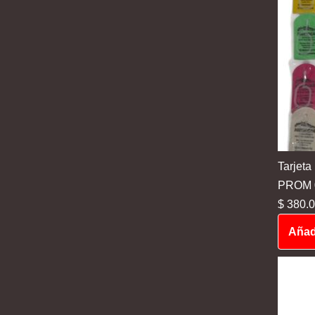
Tarjeta
PROM 03
$
380.0
Añadi