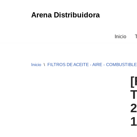
Arena Distribuidora
Ir
al
contenido
Inicio
Inicio
\
FILTROS DE ACEITE - AIRE - COMBUSTIBLE
[
T
2
1