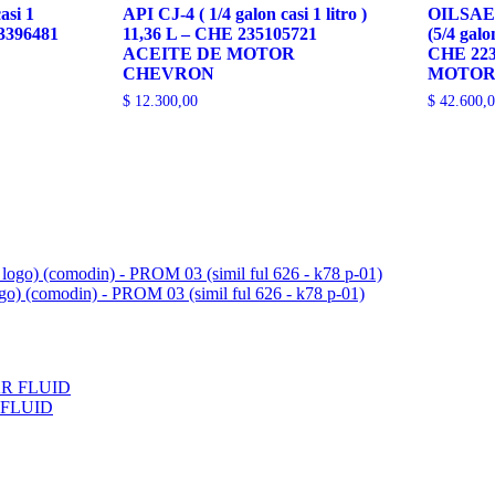
cantidad
asi 1
API CJ-4 ( 1/4 galon casi 1 litro )
OILSAE
23396481
11,36 L – CHE 235105721
(5/4 galon
ACEITE DE MOTOR
CHE 22
CHEVRON
MOTOR
$
12.300,00
$
42.600,0
ogo) (comodin) - PROM 03 (simil ful 626 - k78 p-01)
 FLUID