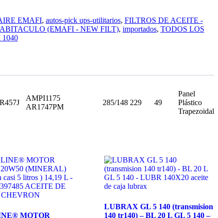
AIRE EMAFI
,
autos-pick ups-utilitarios
,
FILTROS DE ACEITE -
ABITACULO (EMAFI - NEW FILT)
,
importados
,
TODOS LOS
 1040
Panel
AMPI1175
R457J
285/148
229
49
Plástico
AR1747PM
Trapezoidal
LUBRAX GL 5 140 (transmision
INE® MOTOR
140 tr140) – BL 20 L GL 5 140 –