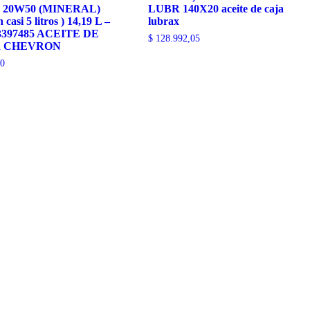
 20W50 (MINERAL)
LUBR 140X20 aceite de caja
 casi 5 litros ) 14,19 L –
lubrax
3397485 ACEITE DE
$
128.992,05
 CHEVRON
0