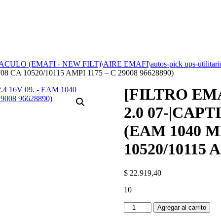
ACULO (EMAFI - NEW FILT)
\
AIRE EMAFI
\
autos-pick ups-utilitari
8 CA 10520/10115 AMPI 1175 – C 29008 96628890)
[FILTRO EM
2.0 07-|CAPTI
(EAM 1040 M
10520/10115 A
$
22.919,40
10
[FILTRO
Agregar al carrito
EMAFI]