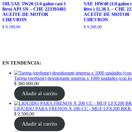
OILSAE 5W20 (1/4 galon casi 1
SAE 10W40 (1/4 galon c
litro) API SN – CHE 223393481
litro ) 11,36 L – CHE 2
ACEITE DE MOTOR
ACEITE DE MOTOR
CHEVRON
CHEVRON
$
8.100,00
$
9.200,00
EN TENDENCIA:
Tarjeta (perfume) desodorante impresa x 1000 unidades (con l
$
380.000,00
Añadir al carrito
LIQUIDO PARA FRENOS X 200 CC - MUF LFX200 BKR
$
2.500,00
Añadir al carrito