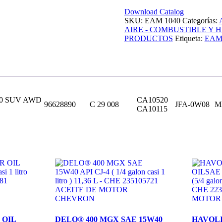
CHEVROLET
CAPTIVA
Download Catalog
2.0
SKU:
EAM 1040
Categorías:
07-
AIRE - COMBUSTIBLE Y H
|CAPTIVA
PRODUCTOS
Etiqueta:
EAM
2.4
16V
09.
-
EAM
1040
.0 SUV AWD
CA10520
(EAM
96628890
C 29 008
JFA-0W08
M
CA10115
1040
MR
457J
JFA-
0W08
CA
10520/10115
AMPI
1175
-
C
29008
96628890)
 OIL
DELO® 400 MGX SAE 15W40
HAVOL