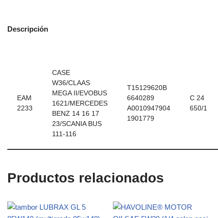
Descripción
CASE
W36/CLAAS
T15129620B
MEGA II/EVOBUS
EAM
6640289
C 24
1621/MERCEDES
2233
A0010947904
650/1
BENZ 14 16 17
1901779
23/SCANIA BUS
111-116
Productos relacionados