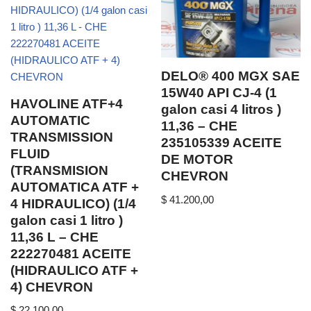
DELO® 400 MGX SAE
15W40 API CJ-4 (1
HAVOLINE ATF+4
galon casi 4 litros )
AUTOMATIC
11,36 – CHE
TRANSMISSION
235105339 ACEITE
FLUID
DE MOTOR
(TRANSMISION
CHEVRON
AUTOMATICA ATF +
$
41.200,00
4 HIDRAULICO) (1/4
galon casi 1 litro )
11,36 L – CHE
222270481 ACEITE
(HIDRAULICO ATF +
4) CHEVRON
$
22.100,00