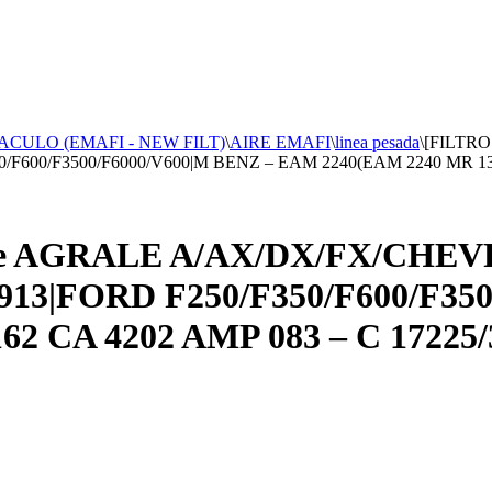
ACULO (EMAFI - NEW FILT)
\
AIRE EMAFI
\
linea pesada
\
[FILTRO
600/F3500/F6000/V600|M BENZ – EAM 2240(EAM 2240 MR 130 
Aire AGRALE A/AX/DX/FX/CH
13|FORD F250/F350/F600/F35
2 CA 4202 AMP 083 – C 17225/