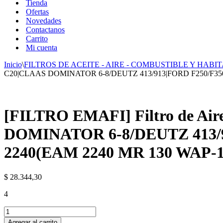
Tienda
Ofertas
Novedades
Contactanos
Carrito
Mi cuenta
Inicio
\
FILTROS DE ACEITE - AIRE - COMBUSTIBLE Y HABIT
C20|CLAAS DOMINATOR 6-8/DEUTZ 413/913|FORD F250/F350/F
[FILTRO EMAFI] Filtro de 
DOMINATOR 6-8/DEUTZ 413/9
2240(EAM 2240 MR 130 WAP-16
$
28.344,30
4
[FILTRO
EMAFI]
Agregar al carrito