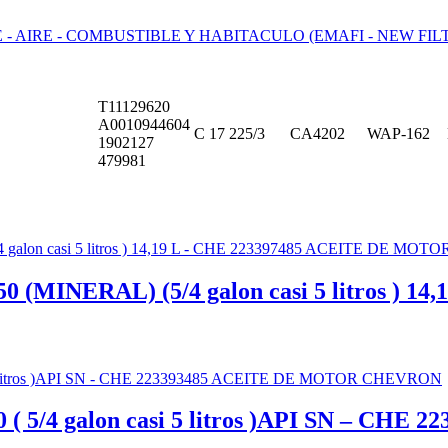
 - AIRE - COMBUSTIBLE Y HABITACULO (EMAFI - NEW FILT
T11129620
A0010944604
C 17 225/3
CA4202
WAP-162
1902127
479981
NERAL) (5/4 galon casi 5 litros ) 14,
/4 galon casi 5 litros )API SN – CH