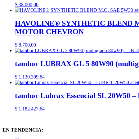
C
$
38.000,00
17225/3
1902127)
cantidad
HAVOLINE® SYNTHETIC BLEND M.O. SA
MOTOR CHEVRON
$
8.700,00
tambor LUBRAX GL 5 80W90 (multigra
$
1.130.309,64
tambor Lubrax Essencial SL 20W50 –
$
1.182.427,64
EN TENDENCIA: