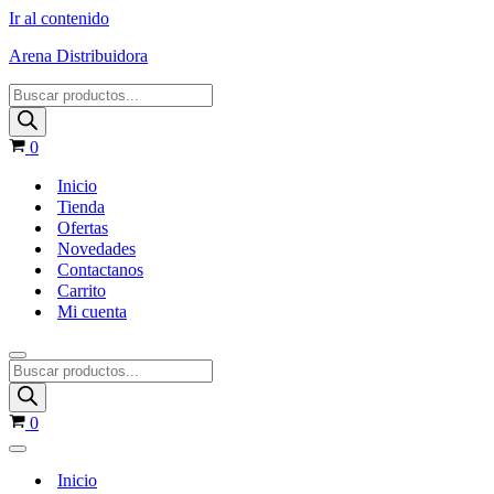
Ir al contenido
Arena Distribuidora
Products
search
Carrito
0
Inicio
Tienda
Ofertas
Novedades
Contactanos
Carrito
Mi cuenta
Menú
Products
de
search
navegación
Carrito
0
Menú
de
Inicio
navegación