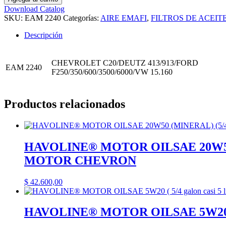
Filtro
Download Catalog
de
SKU:
EAM 2240
Categorías:
AIRE EMAFI
,
FILTROS DE ACEITE
Aire
AGRALE
Descripción
A/AX/DX/FX/CHEVROLET
C20|CLAAS
DOMINATOR
CHEVROLET C20/DEUTZ 413/913/FORD
EAM 2240
6-
F250/350/600/3500/6000/VW 15.160
8/DEUTZ
413/913|FORD
F250/F350/F600/F3500/F6000/V600|M
Productos relacionados
BENZ
-
EAM
2240(EAM
2240
HAVOLINE® MOTOR OILSAE 20W50 (MI
MR
MOTOR CHEVRON
130
WAP-
162
$
42.600,00
CA
4202
AMP
HAVOLINE® MOTOR OILSAE 5W20 ( 5
083
-