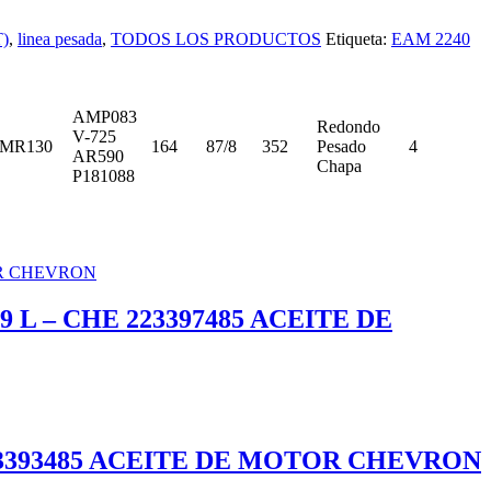
)
,
linea pesada
,
TODOS LOS PRODUCTOS
Etiqueta:
EAM 2240
AMP083
Redondo
V-725
MR130
164
87/8
352
Pesado
4
AR590
Chapa
P181088
19 L – CHE 223397485 ACEITE DE
E 223393485 ACEITE DE MOTOR CHEVRON