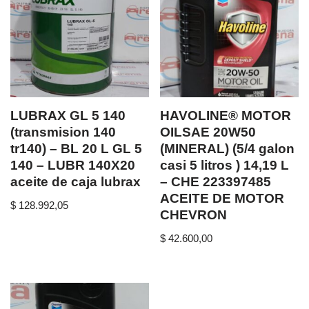
LUBRAX GL 5 140
HAVOLINE® MOTOR
(transmision 140
OILSAE 20W50
tr140) – BL 20 L GL 5
(MINERAL) (5/4 galon
140 – LUBR 140X20
casi 5 litros ) 14,19 L
aceite de caja lubrax
– CHE 223397485
ACEITE DE MOTOR
$
128.992,05
CHEVRON
$
42.600,00