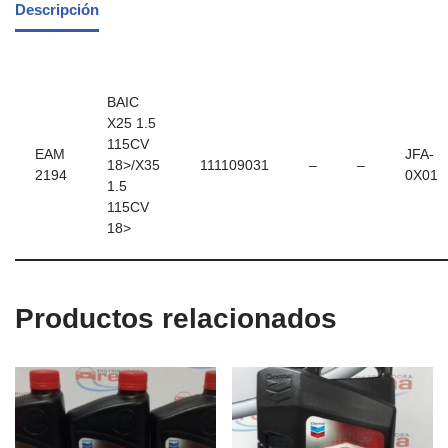
Descripción
BAIC
X25 1.5
115CV
EAM
JFA-
18>/X35
111109031
–
–
2194
0X01
1.5
115CV
18>
Productos relacionados