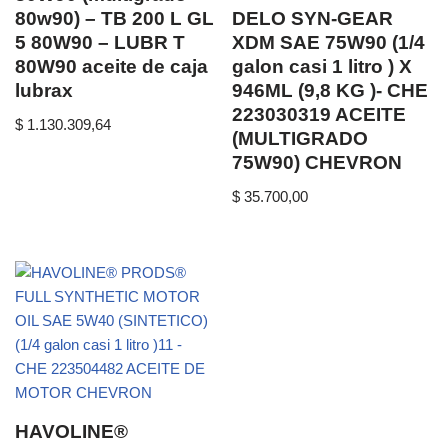
80w90) – TB 200 L GL
DELO SYN-GEAR
5 80W90 – LUBR T
XDM SAE 75W90 (1/4
80W90 aceite de caja
galon casi 1 litro ) X
lubrax
946ML (9,8 KG )- CHE
223030319 ACEITE
$
1.130.309,64
(MULTIGRADO
75W90) CHEVRON
$
35.700,00
HAVOLINE®