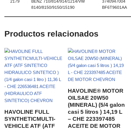
2179
BENZ 710/814/914/1214/VW
3740947004
8140/8150/9150/15190
BF6T9601AA
Productos relacionados
HAVOLINE® MOTOR
OILSAE 20W50
(MINERAL) (5/4 galon
HAVOLINE FULL
casi 5 litros ) 14,19 L
SYNTHETICMULTI-
– CHE 223397485
VEHICLE ATF (ATF
ACEITE DE MOTOR