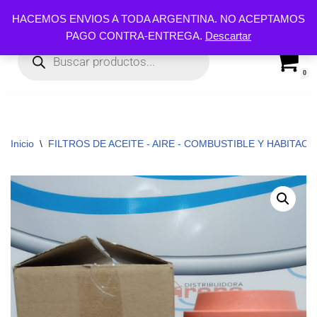
HACEMOS ENVIOS A TODA ARGENTINA. NO ACEPTAMOS
PAGO CONTRA-ENTREGA.
Descartar
Ir
al
contenido
0
Inicio
\
FILTROS DE ACEITE - AIRE - COMBUSTIBLE Y HABITACUL