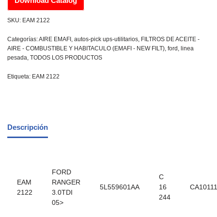
Download Catalog
SKU:
EAM 2122
Categorías:
AIRE EMAFI
,
autos-pick ups-utilitarios
,
FILTROS DE ACEITE -
AIRE - COMBUSTIBLE Y HABITACULO (EMAFI - NEW FILT)
,
ford
,
linea
pesada
,
TODOS LOS PRODUCTOS
Etiqueta:
EAM 2122
Descripción
FORD
C
EAM
RANGER
5L559601AA
16
CA1011
2122
3.0TDI
244
05>