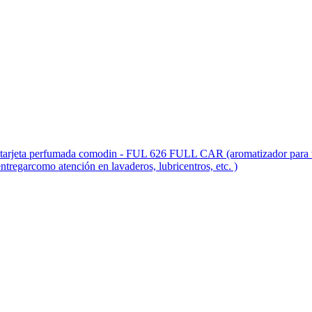
fumada comodin - FUL 626 FULL CAR (aromatizador para tablero 
entregarcomo atención en lavaderos, lubricentros, etc. )