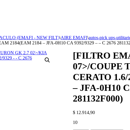
ACULO (EMAFI - NEW FILT)
\
AIRE EMAFI
\
autos-pick ups-utilitari
AM 2184(EAM 2184 – JFA-0H10 CA 9392/9329 – – C 2676 28113
[FILTRO EM
07>/COUPE T
CERATO 1.6/2
– JFA-0H10 CA
281132F000)
$
12.914,90
10