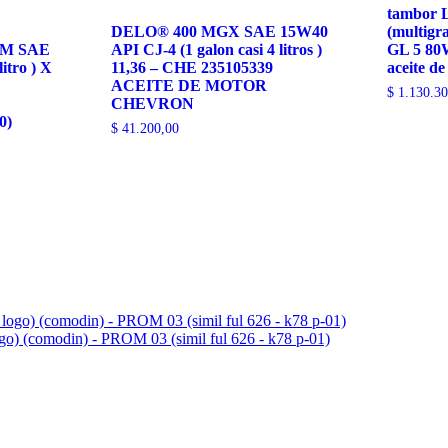
C
tambor
2676
DELO® 400 MGX SAE 15W40
(multigr
281132F000)
M SAE
API CJ-4 (1 galon casi 4 litros )
GL 5 80
cantidad
itro ) X
11,36 – CHE 235105339
aceite de
ACEITE DE MOTOR
$
1.130.30
CHEVRON
0)
$
41.200,00
ogo) (comodin) - PROM 03 (simil ful 626 - k78 p-01)