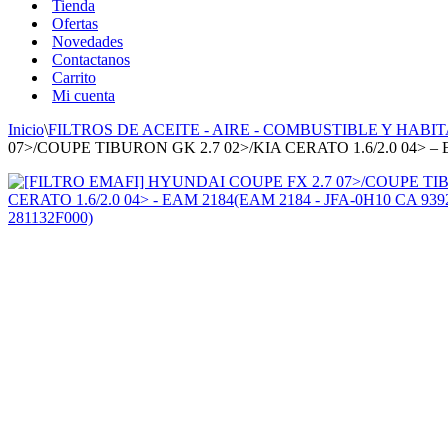
Tienda
Ofertas
Novedades
Contactanos
Carrito
Mi cuenta
Inicio
\
FILTROS DE ACEITE - AIRE - COMBUSTIBLE Y HABIT
07>/COUPE TIBURON GK 2.7 02>/KIA CERATO 1.6/2.0 04> – E