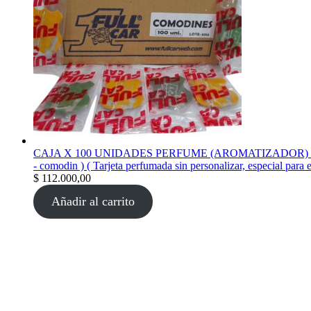
CAJA X 100 UNIDADES PERFUME (AROMATIZADOR) tarjeta per
- comodin ) ( Tarjeta perfumada sin personalizar, especial para 
$
112.000,00
Añadir al carrito