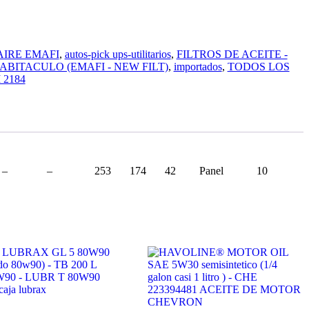
AIRE EMAFI
,
autos-pick ups-utilitarios
,
FILTROS DE ACEITE -
ABITACULO (EMAFI - NEW FILT)
,
importados
,
TODOS LOS
 2184
–
–
253
174
42
Panel
10