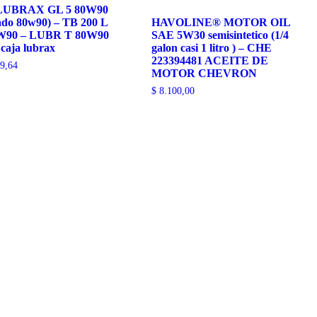
 LUBRAX GL 5 80W90
ado 80w90) – TB 200 L
HAVOLINE® MOTOR OIL
W90 – LUBR T 80W90
SAE 5W30 semisintetico (1/4
 caja lubrax
galon casi 1 litro ) – CHE
223394481 ACEITE DE
9,64
MOTOR CHEVRON
$
8.100,00