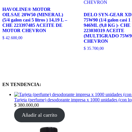
HAVOLINE® MOTOR
OILSAE 20W50 (MINERAL)
DELO SYN-GEAR XD
(5/4 galon casi 5 litros ) 14,19 L –
75W90 (1/4 galon casi 1 l
CHE 223397485 ACEITE DE
946ML (9,8 KG )- CHE
MOTOR CHEVRON
223030319 ACEITE
(MULTIGRADO 75W9
$
42.600,00
CHEVRON
$
35.700,00
EN TENDENCIA:
Tarjeta (perfume) desodorante impresa x 1000 unidades (con l
$
380.000,00
Añadir al carrito