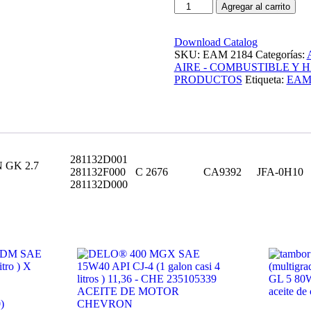
[FILTRO
Agregar al carrito
EMAFI]
HYUNDAI
COUPE
Download Catalog
FX
SKU:
EAM 2184
Categorías:
2.7
AIRE - COMBUSTIBLE Y H
07>/COUPE
PRODUCTOS
Etiqueta:
EAM
TIBURON
GK
2.7
02>/KIA
CERATO
1.6/2.0
281132D001
 GK 2.7
04>
281132F000
C 2676
CA9392
JFA-0H10
-
281132D000
EAM
2184(EAM
2184
-
JFA-
0H10
CA
9392/9329
-
-