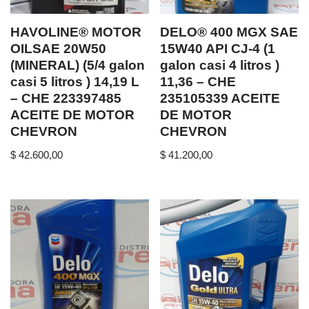
HAVOLINE® MOTOR
DELO® 400 MGX SAE
OILSAE 20W50
15W40 API CJ-4 (1
(MINERAL) (5/4 galon
galon casi 4 litros )
casi 5 litros ) 14,19 L
11,36 – CHE
– CHE 223397485
235105339 ACEITE
ACEITE DE MOTOR
DE MOTOR
CHEVRON
CHEVRON
$
42.600,00
$
41.200,00