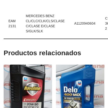
MERCEDES BENZ
C
EAM
CL/CLC/CLK/CLS/CLASE
A1120940604
3
2131
C/CLASE E/CLASE
2
S/GLK/SLK
Productos relacionados