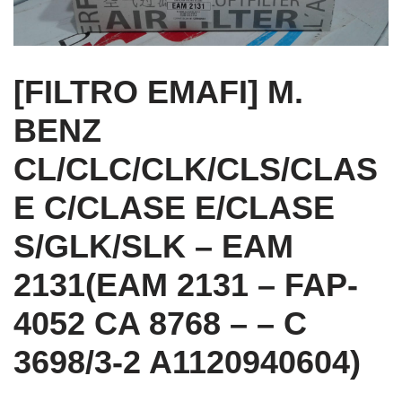
[FILTRO EMAFI] M.
BENZ
CL/CLC/CLK/CLS/CLAS
E C/CLASE E/CLASE
S/GLK/SLK – EAM
2131(EAM 2131 – FAP-
4052 CA 8768 – – C
3698/3-2 A1120940604)