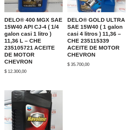
DELO® 400 MGX SAE
DELO® GOLD ULTRA
15W40 API CJ-4 ( 1/4
SAE 15W40 ( 1 galon
galon casi 1 litro )
casi 4 litros ) 11,36 –
11,36 L – CHE
CHE 235115339
235105721 ACEITE
ACEITE DE MOTOR
DE MOTOR
CHEVRON
CHEVRON
$
35.700,00
$
12.300,00