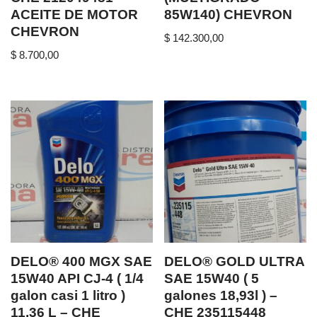
ACEITE DE MOTOR
85W140) CHEVRON
CHEVRON
$
142.300,00
$
8.700,00
DELO® 400 MGX SAE
DELO® GOLD ULTRA
15W40 API CJ-4 ( 1/4
SAE 15W40 ( 5
galon casi 1 litro )
galones 18,93l ) –
11,36 L – CHE
CHE 235115448