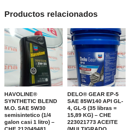
Productos relacionados
HAVOLINE®
DELO® GEAR EP-5
SYNTHETIC BLEND
SAE 85W140 API GL-
M.O. SAE 5W30
4, GL-5 (35 libras =
semisintetico (1/4
15,89 KG) – CHE
galon casi 1 litro) –
223021773 ACEITE
CHE 212049481
(MULTIGRADO