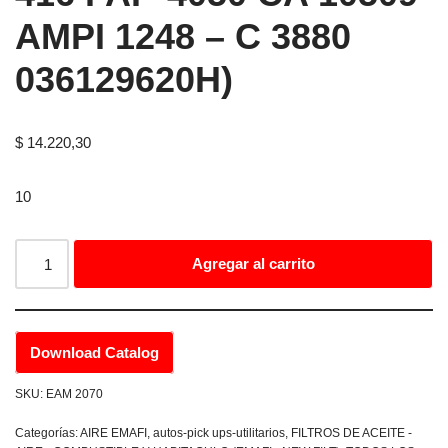
AMPI 1248 – C 3880
036129620H)
$
14.220,30
10
Agregar al carrito
Download Catalog
SKU:
EAM 2070
Categorías:
AIRE EMAFI
,
autos-pick ups-utilitarios
,
FILTROS DE ACEITE -