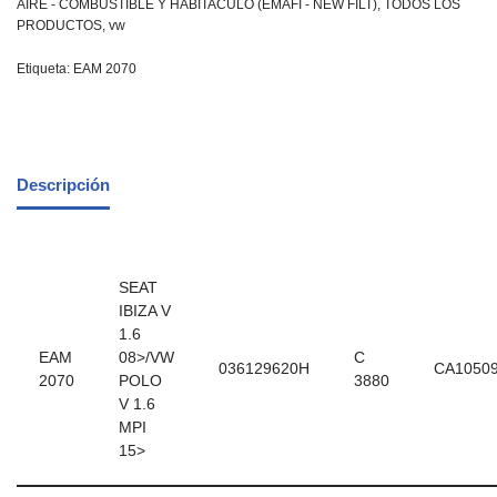
AIRE - COMBUSTIBLE Y HABITACULO (EMAFI - NEW FILT)
,
TODOS LOS
PRODUCTOS
,
vw
Etiqueta:
EAM 2070
Descripción
SEAT
IBIZA V
1.6
EAM
08>/VW
C
036129620H
CA1050
2070
POLO
3880
V 1.6
MPI
15>