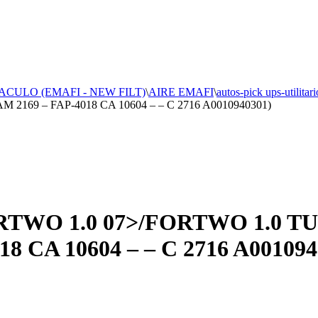
ACULO (EMAFI - NEW FILT)
\
AIRE EMAFI
\
autos-pick ups-utilitari
2169 – FAP-4018 CA 10604 – – C 2716 A0010940301)
TWO 1.0 07>/FORTWO 1.0 TU
8 CA 10604 – – C 2716 A001094