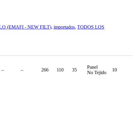
O (EMAFI - NEW FILT)
,
importados
,
TODOS LOS
Panel
–
–
266
110
35
10
No Tejido