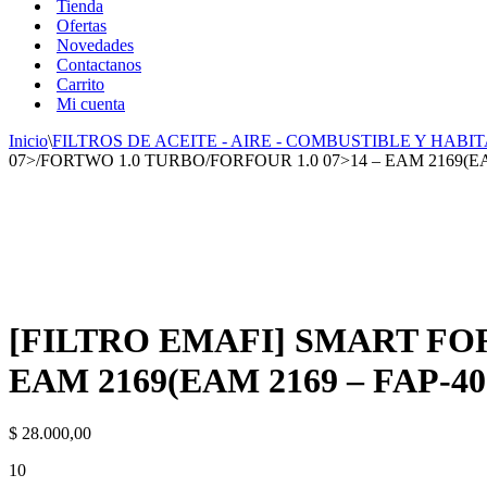
Tienda
Ofertas
Novedades
Contactanos
Carrito
Mi cuenta
Inicio
\
FILTROS DE ACEITE - AIRE - COMBUSTIBLE Y HABIT
07>/FORTWO 1.0 TURBO/FORFOUR 1.0 07>14 – EAM 2169(EAM 
[FILTRO EMAFI] SMART FOR
EAM 2169(EAM 2169 – FAP-401
$
28.000,00
10