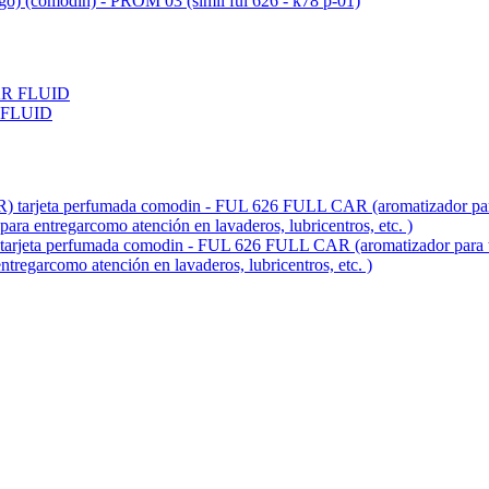
ogo) (comodin) - PROM 03 (simil ful 626 - k78 p-01)
 FLUID
fumada comodin - FUL 626 FULL CAR (aromatizador para tablero 
entregarcomo atención en lavaderos, lubricentros, etc. )