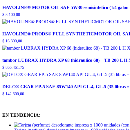
HAVOLINE® MOTOR OIL SAE 5W30 semisintetico (1/4 galon
$
8.100,00
HAVOLINE® PRODS® FULL SYNTHETICMOTOR OIL SAE 5W30 A
$
16.300,00
tambor LUBRAX HYDRA XP 68 (hidraulico 68) – TB 200 L H XP 
$
866.461,75
DELO® GEAR EP-5 SAE 85W140 API GL-4, GL-5 (35 libra
$
142.300,00
EN TENDENCIA: