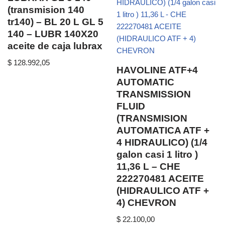
(transmision 140
tr140) – BL 20 L GL 5
140 – LUBR 140X20
aceite de caja lubrax
$
128.992,05
HAVOLINE ATF+4
AUTOMATIC
TRANSMISSION
FLUID
(TRANSMISION
AUTOMATICA ATF +
4 HIDRAULICO) (1/4
galon casi 1 litro )
11,36 L – CHE
222270481 ACEITE
(HIDRAULICO ATF +
4) CHEVRON
$
22.100,00