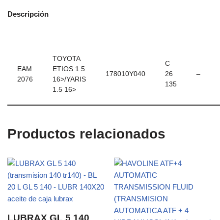
Descripción
TOYOTA
C
EAM
ETIOS 1.5
178010Y040
26
–
2076
16>/YARIS
135
1.5 16>
Productos relacionados
LUBRAX GL 5 140