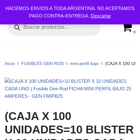
HACEMOS ENVIOS A TODA ARGENTINA. NO ACEPTAMOS
PAGO CONTRA-ENTREGA.
Descartar
Ir
al
contenido
0
Inicio
\
FUSIBLES GEN ROD
\
mini perfil bajo
\
(CAJA X 100 UN
(CAJA X 100
UNIDADES=10 BLISTER