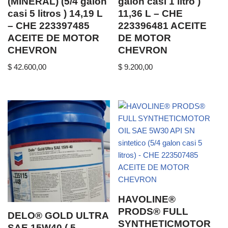
(MINERAL) (5/4 galon
galon casi 1 litro )
casi 5 litros ) 14,19 L
11,36 L – CHE
– CHE 223397485
223396481 ACEITE
ACEITE DE MOTOR
DE MOTOR
CHEVRON
CHEVRON
$
42.600,00
$
9.200,00
HAVOLINE®
PRODS® FULL
DELO® GOLD ULTRA
SYNTHETICMOTOR
SAE 15W40 ( 5