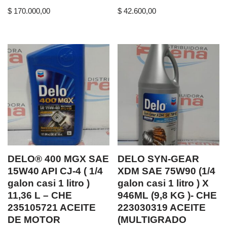
$
170.000,00
$
42.600,00
DELO® 400 MGX SAE
DELO SYN-GEAR
15W40 API CJ-4 ( 1/4
XDM SAE 75W90 (1/4
galon casi 1 litro )
galon casi 1 litro ) X
11,36 L – CHE
946ML (9,8 KG )- CHE
235105721 ACEITE
223030319 ACEITE
DE MOTOR
(MULTIGRADO