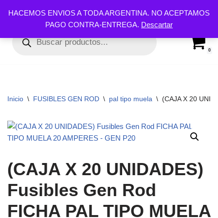
HACEMOS ENVIOS A TODA ARGENTINA. NO ACEPTAMOS
PAGO CONTRA-ENTREGA.
Descartar
Ir
al
contenido
0
Inicio
\
FUSIBLES GEN ROD
\
pal tipo muela
\
(CAJA X 20 UNID
(CAJA X 20 UNIDADES)
Fusibles Gen Rod
FICHA PAL TIPO MUELA