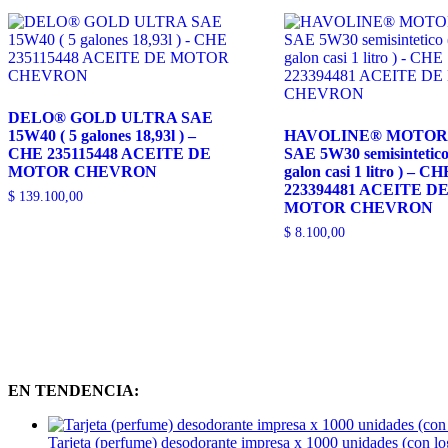
DELO® GOLD ULTRA SAE
15W40 ( 5 galones 18,93l ) –
HAVOLINE® MOTOR
CHE 235115448 ACEITE DE
SAE 5W30 semisintetico
MOTOR CHEVRON
galon casi 1 litro ) – CH
223394481 ACEITE D
$
139.100,00
MOTOR CHEVRON
$
8.100,00
EN TENDENCIA:
Tarjeta (perfume) desodorante impresa x 1000 unidades (con l