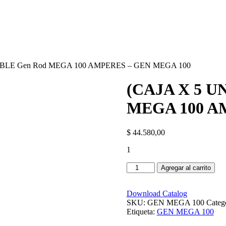
IBLE Gen Rod MEGA 100 AMPERES – GEN MEGA 100
(CAJA X 5 U
MEGA 100 A
$
44.580,00
1
(CAJA
Agregar al carrito
X
5
UNIDADES)
Download Catalog
FUSIBLE
SKU:
GEN MEGA 100
Categ
Gen
Etiqueta:
GEN MEGA 100
Rod