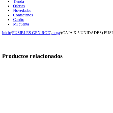
Tienda
Ofertas
Novedades
Contactanos
Carrito
Mi cuenta
Inicio
\
FUSIBLES GEN ROD
\
mega
\
(CAJA X 5 UNIDADES) FUS
Productos relacionados