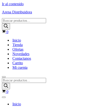
Ir al contenido
Arena Distribuidora
Products
search
Carrito
0
Inicio
Tienda
Ofertas
Novedades
Contactanos
Carrito
Mi cuenta
Menú
Products
de
search
navegación
Carrito
0
Menú
de
Inicio
navegación