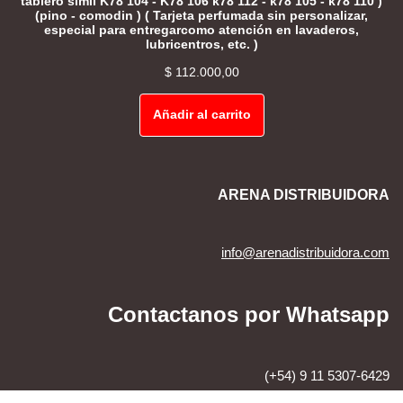
tablero simil K78 104 - K78 106 k78 112 - k78 105 - k78 110 )
(pino - comodin ) ( Tarjeta perfumada sin personalizar,
especial para entregarcomo atención en lavaderos,
lubricentros, etc. )
$
112.000,00
Añadir al carrito
ARENA DISTRIBUIDORA
info@arenadistribuidora.com
Contactanos por Whatsapp
(+54) 9 11 5307-6429