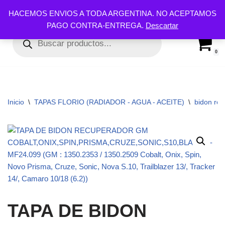
HACEMOS ENVIOS A TODA ARGENTINA. NO ACEPTAMOS
PAGO CONTRA-ENTREGA.
Descartar
Ir
al
contenido
0
Inicio
\
TAPAS FLORIO (RADIADOR - AGUA - ACEITE)
\
bidon re
TAPA DE BIDON