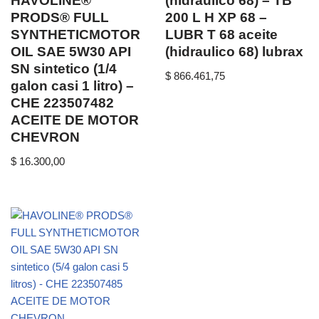
HAVOLINE®
(hidraulico 68) – TB
PRODS® FULL
200 L H XP 68 –
SYNTHETICMOTOR
LUBR T 68 aceite
OIL SAE 5W30 API
(hidraulico 68) lubrax
SN sintetico (1/4
$
866.461,75
galon casi 1 litro) –
CHE 223507482
ACEITE DE MOTOR
CHEVRON
$
16.300,00