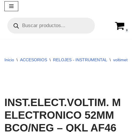
Ir
al
contenido
0
Inicio
\
ACCESORIOS
\
RELOJES - INSTRUMENTAL
\
voltimetro
INST.ELECT.VOLTIM. M
ELECTRONICO 52MM
BCO/NEG – QKL AF46