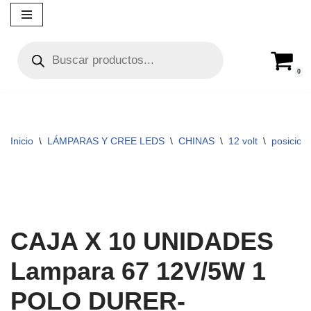
Ir
al
contenido
0
Inicio
\
LÁMPARAS Y CREE LEDS
\
CHINAS
\
12 volt
\
posicion-
CAJA X 10 UNIDADES
Lampara 67 12V/5W 1
POLO DURER-