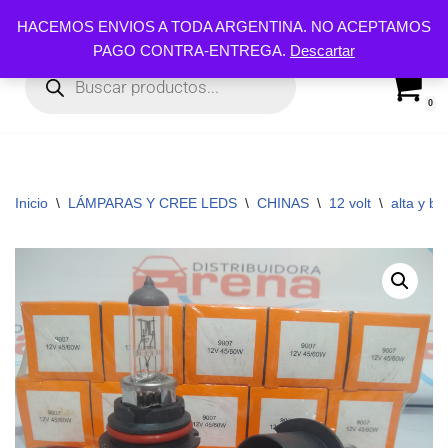
HACEMOS ENVIOS A TODA ARGENTINA. NO ACEPTAMOS
PAGO CONTRA-ENTREGA.
Descartar
Ir
al
contenido
0
Inicio
\
LÁMPARAS Y CREE LEDS
\
CHINAS
\
12 volt
\
alta y ba