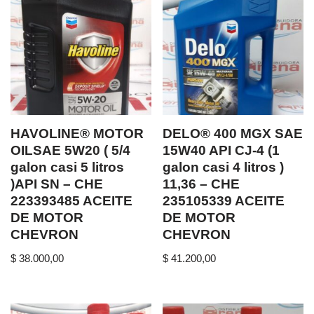
HAVOLINE® MOTOR
DELO® 400 MGX SAE
OILSAE 5W20 ( 5/4
15W40 API CJ-4 (1
galon casi 5 litros
galon casi 4 litros )
)API SN – CHE
11,36 – CHE
223393485 ACEITE
235105339 ACEITE
DE MOTOR
DE MOTOR
CHEVRON
CHEVRON
$
38.000,00
$
41.200,00