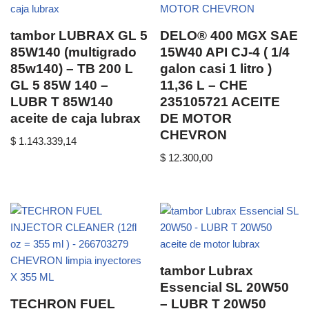
tambor LUBRAX GL 5
DELO® 400 MGX SAE
85W140 (multigrado
15W40 API CJ-4 ( 1/4
85w140) – TB 200 L
galon casi 1 litro )
GL 5 85W 140 –
11,36 L – CHE
LUBR T 85W140
235105721 ACEITE
aceite de caja lubrax
DE MOTOR
CHEVRON
$
1.143.339,14
$
12.300,00
tambor Lubrax
Essencial SL 20W50
TECHRON FUEL
– LUBR T 20W50