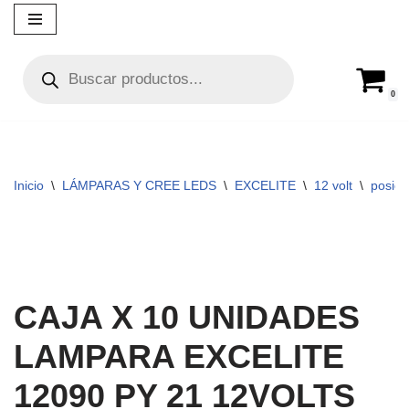
Ir
al
contenido
0
Inicio
\
LÁMPARAS Y CREE LEDS
\
EXCELITE
\
12 volt
\
posici
CAJA X 10 UNIDADES
LAMPARA EXCELITE
12090 PY 21 12VOLTS