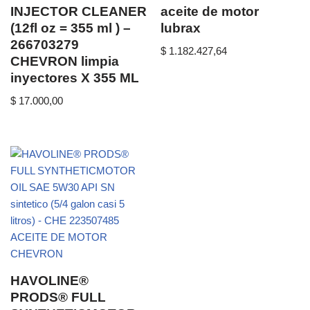
INJECTOR CLEANER
aceite de motor
(12fl oz = 355 ml ) –
lubrax
266703279
$
1.182.427,64
CHEVRON limpia
inyectores X 355 ML
$
17.000,00
HAVOLINE®
PRODS® FULL