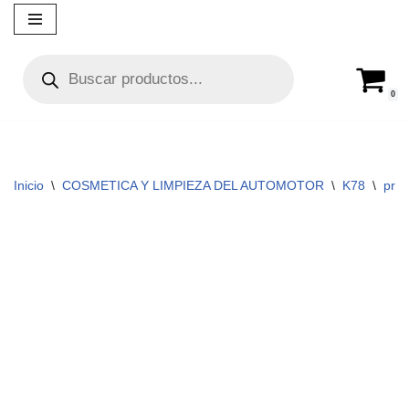
Ir
al
contenido
0
Inicio
\
COSMETICA Y LIMPIEZA DEL AUTOMOTOR
\
K78
\
prof