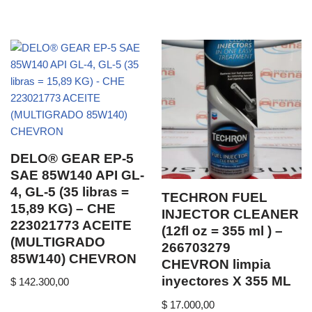
DELO® GEAR EP-5
SAE 85W140 API GL-
4, GL-5 (35 libras =
TECHRON FUEL
15,89 KG) – CHE
INJECTOR CLEANER
223021773 ACEITE
(12fl oz = 355 ml ) –
(MULTIGRADO
266703279
85W140) CHEVRON
CHEVRON limpia
inyectores X 355 ML
$
142.300,00
$
17.000,00