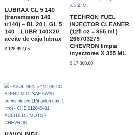
LUBRAX GL 5 140
(transmision 140
TECHRON FUEL
tr140) – BL 20 L GL 5
INJECTOR CLEANER
140 – LUBR 140X20
(12fl oz = 355 ml ) –
aceite de caja lubrax
266703279
CHEVRON limpia
$
128.992,05
inyectores X 355 ML
$
17.000,00
HAVOLINE®