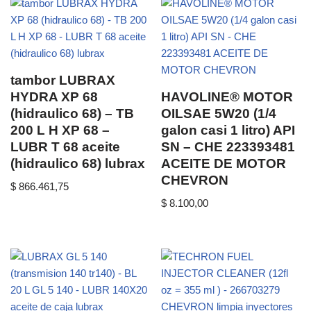
tambor LUBRAX
HYDRA XP 68
HAVOLINE® MOTOR
(hidraulico 68) – TB
OILSAE 5W20 (1/4
200 L H XP 68 –
galon casi 1 litro) API
LUBR T 68 aceite
SN – CHE 223393481
(hidraulico 68) lubrax
ACEITE DE MOTOR
CHEVRON
$
866.461,75
$
8.100,00